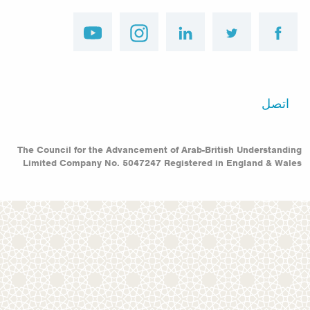
youtube
instagram
linkedin
twitter
facebook
Footer
اتصل
menu
The Council for the Advancement of Arab-British Understanding
Limited Company No. 5047247 Registered in England & Wales