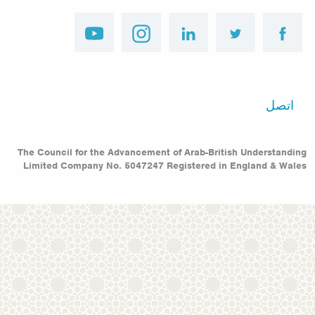
youtube
instagram
linkedin
twitter
facebook
Footer
اتصل
menu
The Council for the Advancement of Arab-British Understanding
Limited Company No. 5047247 Registered in England & Wales